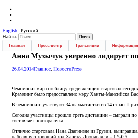
English
| Русский
Найти:
Главная
Пресс-центр
Трансляции
Информаци
Анна Музычук уверенно лидирует по
26.04.2014
Главное
,
Новости
Press
Чемпионат мира по блицу среди женщин стартовал сегод
Крамлинг было предоставлено мэру Ханты-Мансийска Ва
В чемпионате участвуют 34 шахматистки из 14 стран. Приз
Сегодня участницы прошли треть дистанции – сыграли по 
составляет полтора очка.
Отлично стартовала Нана Дзагнизде из Грузии, выигравша
набравшую хороший ход Харику Дронавалли – 1.5-0.5.