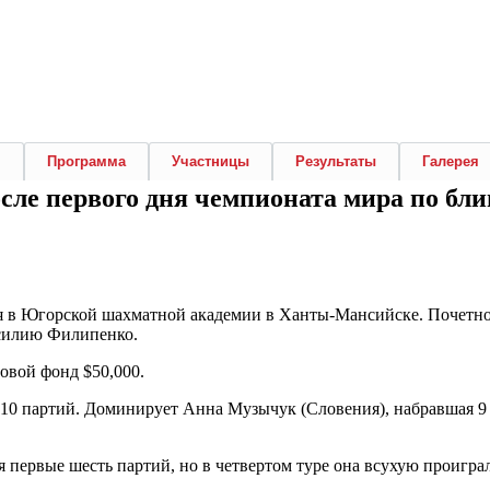
я
Программа
Участницы
Результаты
Галерея
сле первого дня чемпионата мира по бл
ня в Югорской шахматной академии в Ханты-Мансийске.
Почетно
силию Филипенко.
овой фонд $50,000.
10 партий. Доминирует Анна Музычук (Словения), набравшая 9 
я первые шесть партий, но в четвертом туре она всухую проигр