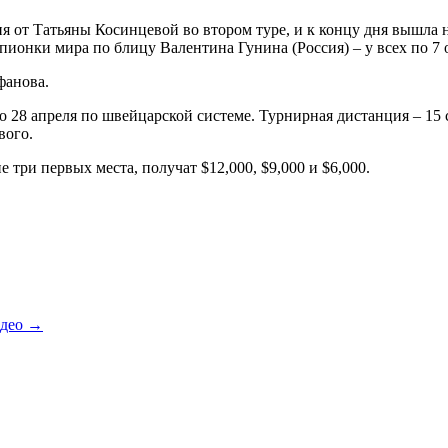
от Татьяны Косинцевой во втором туре, и к концу дня вышла на 
ионки мира по блицу Валентина Гунина (Россия) – у всех по 7 
фанова.
 28 апреля по швейцарской системе. Турнирная дистанция – 15 
вого.
три первых места, получат $12,000, $9,000 и $6,000.
идео
→